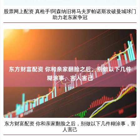
股票网上配资 真枪手!阿森纳旧将马夫罗帕诺斯攻破曼城球门
助力老东家争冠
东方财富配资 你和亲家翻脸之后，别做以下几件糊涂事，害
人害己