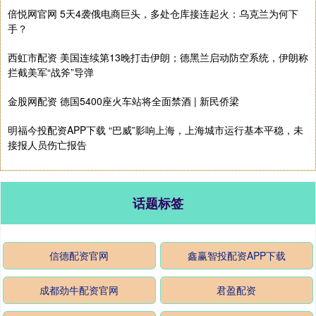
倍悦网官网 5天4袭俄电商巨头，多处仓库接连起火：乌克兰为何下
手？
西虹市配资 美国连续第13晚打击伊朗；德黑兰启动防空系统，伊朗称
拦截美军“战斧”导弹
金股网配资 德国5400座火车站将全面禁酒 | 新民侨梁
明福今投配资APP下载 “巴威”影响上海，上海城市运行基本平稳，未
接报人员伤亡报告
话题标签
信德配资官网
鑫赢智投配资APP下载
成都劲牛配资官网
君盈配资