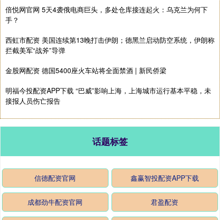
倍悦网官网 5天4袭俄电商巨头，多处仓库接连起火：乌克兰为何下
手？
西虹市配资 美国连续第13晚打击伊朗；德黑兰启动防空系统，伊朗称
拦截美军“战斧”导弹
金股网配资 德国5400座火车站将全面禁酒 | 新民侨梁
明福今投配资APP下载 “巴威”影响上海，上海城市运行基本平稳，未
接报人员伤亡报告
话题标签
信德配资官网
鑫赢智投配资APP下载
成都劲牛配资官网
君盈配资