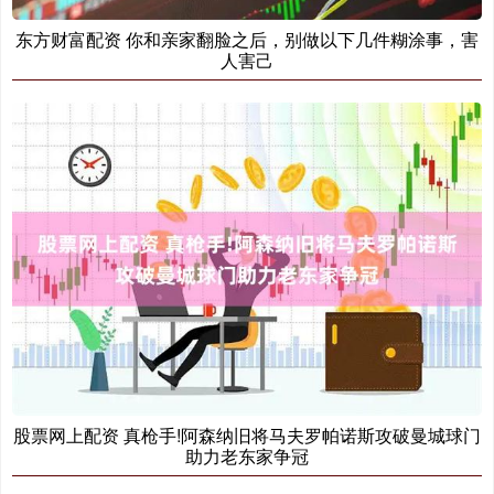
东方财富配资 你和亲家翻脸之后，别做以下几件糊涂事，害
人害己
股票网上配资 真枪手!阿森纳旧将马夫罗帕诺斯攻破曼城球门
助力老东家争冠