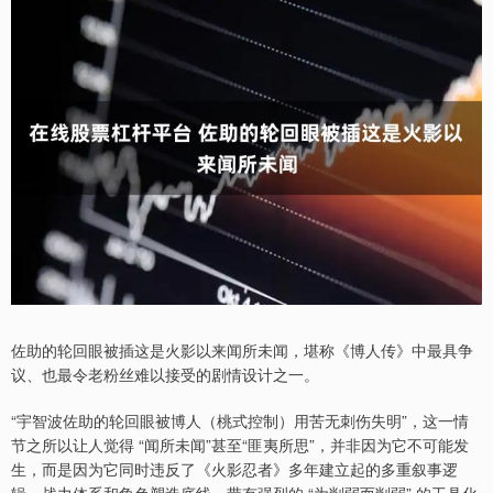
佐助的轮回眼被插这是火影以来闻所未闻，堪称《博人传》中最具争
议、也最令老粉丝难以接受的剧情设计之一。
“宇智波佐助的轮回眼被博人（桃式控制）用苦无刺伤失明”，这一情
节之所以让人觉得 “闻所未闻”甚至“匪夷所思”，并非因为它不可能发
生，而是因为它同时违反了《火影忍者》多年建立起的多重叙事逻