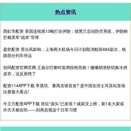
热点资讯
西虹市配资 美国连续第13晚打击伊朗；德黑兰启动防空系统，伊朗称
拦截美军“战斧”导弹
盈乾配资 受台风影响，上海两大机场今日计划取消航班684架次，铁
路部分列车停运
创同配资官网官网 王嘉尔巴黎时装周惊艳亮相！慵懒胡渣秒切换冷冽
皮衣，这反差绝了
配资114APP下载 李晨瑄、董禹含谁首发? 是中国女排土耳其站首场
比赛最大看点!
牛立方配资APP下载 癌症“源头”已发现？咸菜没上榜，第1名大家或
许天天都在吃——别再忽视这个日常习惯