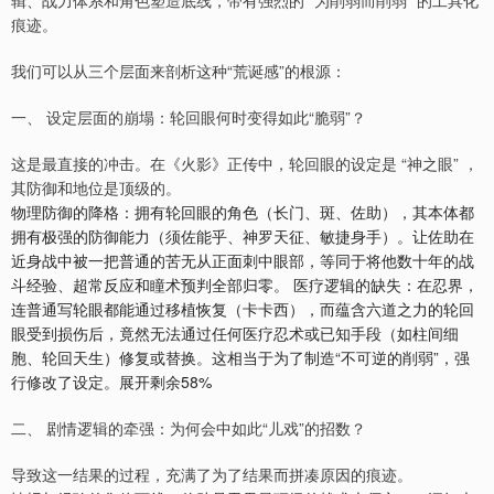
辑、战力体系和角色塑造底线，带有强烈的 “为削弱而削弱” 的工具化
痕迹。
我们可以从三个层面来剖析这种“荒诞感”的根源：
一、 设定层面的崩塌：轮回眼何时变得如此“脆弱”？
这是最直接的冲击。在《火影》正传中，轮回眼的设定是 “神之眼” ，
其防御和地位是顶级的。
物理防御的降格：拥有轮回眼的角色（长门、斑、佐助），其本体都
拥有极强的防御能力（须佐能乎、神罗天征、敏捷身手）。让佐助在
近身战中被一把普通的苦无从正面刺中眼部，等同于将他数十年的战
斗经验、超常反应和瞳术预判全部归零。 医疗逻辑的缺失：在忍界，
连普通写轮眼都能通过移植恢复（卡卡西），而蕴含六道之力的轮回
眼受到损伤后，竟然无法通过任何医疗忍术或已知手段（如柱间细
胞、轮回天生）修复或替换。这相当于为了制造“不可逆的削弱”，强
行修改了设定。展开剩余58%
二、 剧情逻辑的牵强：为何会中如此“儿戏”的招数？
导致这一结果的过程，充满了为了结果而拼凑原因的痕迹。