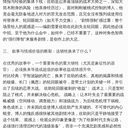
情报与经验的集体下线：佐助是忍界最顶级的战术大师之一，深知大
筒木附身的风险（他亲身经历过）。面对刚刚被桃式控制的博人，他
竟会毫无防备地进入对方的苦无攻击范围，且完全没有预判或使用任
何替身术、轮回眼能力（如天手力交换）。 “剧情强制”感过重：整个
场景给人的观感是——编剧需要佐助在此刻失去轮回眼，因此他必须
中招。至于他为什么会中，如何中，已经不重要了。这种对角色智商
的“强行降智”来服务剧情，是创作上的大忌。
三、 叙事与情感价值的断裂：这牺牲换来了什么？
在优秀的故事中，一个重要角色的重大牺牲（尤其是象征性的器
官），必须换来等值或超值的叙事收益或情感升华。
对比经典：宇智波鼬的死亡，换来了佐助的成长、真相的揭露和情感
的核爆。长门（佩恩）的轮回眼被夺，是带土计划的关键一环，并引
出了后续的忍界大战。 佐助轮回眼被刺的“收益”： 战术上：只是暂时
阻止了桃式，并未解决核心危机。 战略上：让木叶失去了最重要的战
略威慑（空间移动、调查能力）和顶级战力，为后续危机埋下祸根。
角色成长上：并未因此促使博人或佐助产生关键的、不可替代的内心
蜕变。博人的愧疚感很快被其他剧情冲淡，佐助则只是平静地接受了
这个结果。 观感上：给观众的印象更像是 “为了给新时代主角让路，
必须强行清理旧时代的顶级装备” ，而非一个充满悲剧美感和必然性