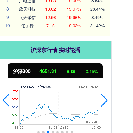
7
广哈通信
19.03
19.99%
5.84%
8
欣天科技
18.02
19.97%
28.44%
9
飞天诚信
12.56
19.96%
8.49%
10
任子行
7.16
19.93%
31.42%
沪深京行情 实时轮播
北证50
1122.88
创业
3.42
0.30%