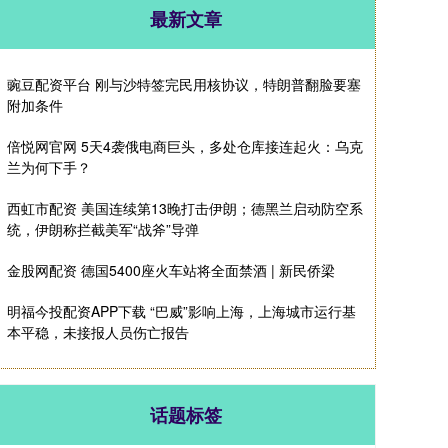
最新文章
豌豆配资平台 刚与沙特签完民用核协议，特朗普翻脸要塞
附加条件
倍悦网官网 5天4袭俄电商巨头，多处仓库接连起火：乌克
兰为何下手？
西虹市配资 美国连续第13晚打击伊朗；德黑兰启动防空系
统，伊朗称拦截美军“战斧”导弹
金股网配资 德国5400座火车站将全面禁酒 | 新民侨梁
明福今投配资APP下载 “巴威”影响上海，上海城市运行基
本平稳，未接报人员伤亡报告
话题标签