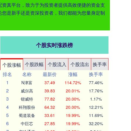
票配资真平台，致力于为投资者提供高效便捷的资金支
论您是新手还是资深投资者，我们都能为您量身定制
个股实时涨跌榜
个股跌幅
个股流入
个股流出
换手率
个股涨幅
排名
名称
最新价
涨幅
换手率
1
N津富
37.49
114.72%
77.46%
2
威尔高
39.83
20.01%
17.76%
3
锴威特
77.82
20.00%
1.17%
4
科翔股份
64.32
20.00%
12.21%
5
蜀道装备
33.61
19.99%
11.69%
6
中巨芯
27.85
19.99%
32.20%