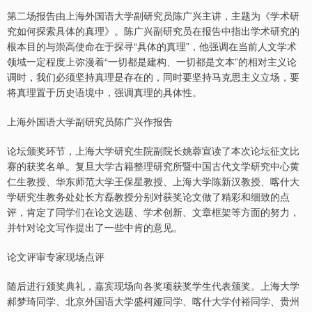
第二场报告由上海外国语大学副研究员陈广兴主讲，主题为《学术研
究如何探索具体的真理》。陈广兴副研究员在报告中指出学术研究的
根本目的与崇高使命在于探寻“具体的真理”，他强调在当前人文学术
领域一定程度上弥漫着“一切都是建构、一切都是文本”的相对主义论
调时，我们必须坚持真理是存在的，同时要坚持马克思主义立场，要
将真理置于历史语境中，强调真理的具体性。
上海外国语大学副研究员陈广兴作报告
论坛颁奖环节，上海大学研究生院副院长姚蓉宣读了本次论坛征文比
赛的获奖名单。复旦大学古籍整理研究所暨中国古代文学研究中心黄
仁生教授、华东师范大学王保星教授、上海大学陈新汉教授、喀什大
学研究生教务处处长方磊教授分别对获奖论文做了精彩和细致的点
评，肯定了同学们在论文选题、学术创新、文章框架等方面的努力，
并针对论文写作提出了一些中肯的意见。
论文评审专家现场点评
随后进行颁奖典礼，嘉宾现场向各奖项获奖学生代表颁奖。上海大学
郝梦琦同学、北京外国语大学盛柯娅同学、喀什大学付裕同学、贵州