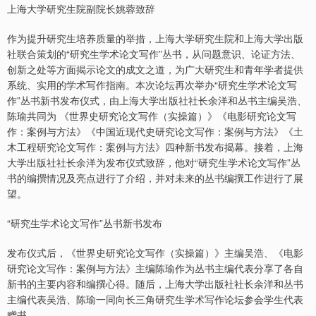
上海大学研究生院副院长姚蓉致辞
作为提升研究生培养质量的举措，上海大学研究生院和上海大学出版
社联合策划的“研究生学术论文写作”丛书，从问题意识、论证方法、
创新之处等方面揭示论文的成文之道，为广大研究生和青年学者提供
系统、实用的学术写作指南。本次论坛再次举办“研究生学术论文写
作”丛书新书发布仪式，由上海大学出版社社长余洋和丛书主编吴浩、
陈瑜共同为 《世界史研究论文写作（实操篇）》《电影研究论文写
作：案例与方法》《中国近现代史研究论文写作：案例与方法》《土
木工程研究论文写作：案例与方法》四种新书发布揭幕。接着，上海
大学出版社社长余洋为发布仪式致辞，他对“研究生学术论文写作”丛
书的编撰情况及亮点进行了介绍，并对未来的丛书编撰工作进行了展
望。
“研究生学术论文写作”丛书新书发布
发布仪式后，《世界史研究论文写作（实操篇）》主编吴浩、《电影
研究论文写作：案例与方法》主编陈瑜作为丛书主编代表分享了各自
新书的主要内容和编撰心得。随后，上海大学出版社社长余洋和丛书
主编代表吴浩、陈瑜一同向长三角研究生学术写作论坛参会学生代表
赠书。