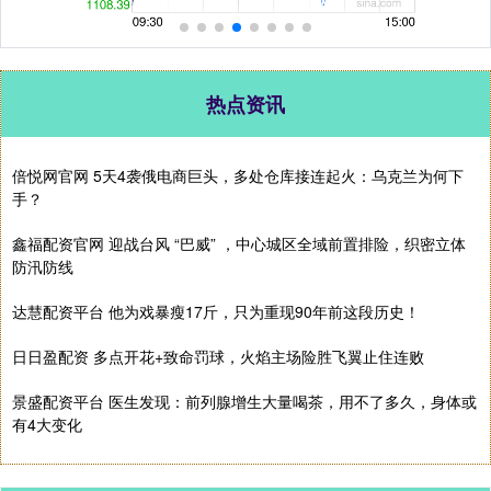
热点资讯
倍悦网官网 5天4袭俄电商巨头，多处仓库接连起火：乌克兰为何下
手？
鑫福配资官网 迎战台风 “巴威” ，中心城区全域前置排险，织密立体
防汛防线
达慧配资平台 他为戏暴瘦17斤，只为重现90年前这段历史！
日日盈配资 多点开花+致命罚球，火焰主场险胜飞翼止住连败
景盛配资平台 医生发现：前列腺增生大量喝茶，用不了多久，身体或
有4大变化