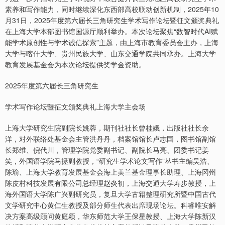
素养和写作能力，同时继续深化东西部高校联动创新机制，2025年10
月31日，2025年度第六届长三角研究生学术写作论坛暨征文颁奖典礼
在上海大学本部图书馆国源厅顺利举办。本次论坛聚焦“数智时代AI赋
能学术原创性与学术诚信探索”主题，由上海市教育委员会主办，上海
大学与喀什大学、贵州民族大学、山东交通学院共同承办。上海大学
教育发展基金会为本次论坛提供奖学金资助。
2025年度第六届长三角研究生
学术写作论坛暨征文颁奖典礼上海大学主会场
上海大学研究生院副院长姚蓉，期刊社社长曾桂娥，出版社社长余
洋，对外联络处基金会主管洪丹丹，档案馆馆长卢志国，图书馆副馆
长郑维、倪代川，管理学院党委副书记、副院长马亮、团委书记姜
笑，外国语学院马拯副教授，“研究生学术论文写作”丛书主编吴浩、
陈瑜、上海大学教育发展基金会海上美兰基金理事长助理、上海冈州
陈皮村科技发展有限公司总经理赵炎初，上海交通大学寿步教授，上
海外国语大学陈广兴副研究员，复旦大学古籍整理研究所暨中国古代
文学研究中心黄仁生教授及部分师生代表出席现场论坛。科睿唯安解
决方案高级顾问黄庭颖，华东师范大学王保星教授、上海大学陈新汉