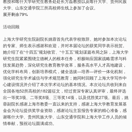
教授和喀什大学研究生教务处处长方磊教授以及喀什大学、贵州民族
大学、山东交通学院三所高校师生线上参加了会议。
展开剩余79%
活动回顾
上海大学研究生院副院长姚蓉首先代表学校致辞。她对参加本次论坛
的专家、师生表示感谢和欢迎，并对本届论坛的获奖同学表示祝贺。
她介绍了在“十四五”规划收官、“十五五”规划谋篇布局之际，上海大学
研究生院紧紧围绕立德树人的根本任务，积极响应国家战略需求与科
技发展趋势，深化研究生教育教学改革，服务高水平人才高地建设，
优化学科布局，创新培养模式，健全选拔—培养—评价一体化机制，
强化研究生学术诚信与学术规范教育；她同时回顾了上海大学写作中
心建设情况并介绍了本次学术论坛的基本情况。本次论坛共收到来自
全国各地52所高校的182篇征文，经过资深专家认真评审，最终评选
出一等奖3项、二等奖8项、三等奖14项，以及优胜奖27项。最后，姚
蓉副院长感谢上海市教委一直以来的支持，感谢上海大学教育发展基
金会为论坛提供奖学金资助，感谢论坛主旨报告专家的精心准备，感
谢喀什大学、贵州民族大学、山东交通学院和上海大学工作人员的倾
情奉献，预祝论坛圆满成功。